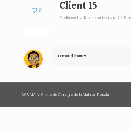
Client 15
0
Published by
armand thierry
at
5 m
armand thierry
SOS MAIN. Centre de Chirurgie de la Main de Douala