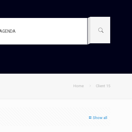
AGENDA
Home
Client 15
Show all